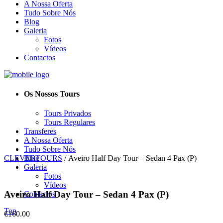
A Nossa Oferta
Tudo Sobre Nós
Blog
Galeria
Fotos
Vídeos
Contactos
Os Nossos Tours
Tours Privados
Tours Regulares
Transferes
A Nossa Oferta
Tudo Sobre Nós
CLEVERTOURS
Blog
/
Aveiro Half Day Tour – Sedan 4 Pax (P)
Galeria
Fotos
Vídeos
Aveiro Half Day Tour – Sedan 4 Pax (P)
Contactos
Top
€
160.00