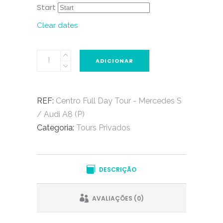
Start
Clear dates
Centro
ADICIONAR
Full
Day
Tour
REF:
Centro Full Day Tour - Mercedes S
-
/ Audi A8 (P)
Mercedes
Categoria:
Tours Privados
S
/
Audi
DESCRIÇÃO
A8
(P)
AVALIAÇÕES (0)
quantity