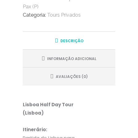
-
Pax (P)
Mini
Categoria:
Tours Privados
Bus
8
Pax
DESCRIÇÃO
(P)
quantity
INFORMAÇÃO ADICIONAL
AVALIAÇÕES (0)
Lisboa Half Day Tour
(Lisboa)
Itinerário:
Partida de Lisboa para…