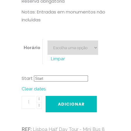
Reserva obrigatória
Notas: Entradas em monumentos não
incluídas
Horário
Limpar
Start
Clear dates
Lisboa
ADICIONAR
Half
Day
Tour
REF:
Lisboa Half Day Tour - Mini Bus 8